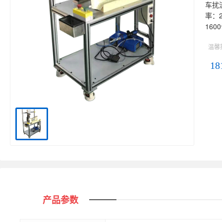
车扰流
率：2
160
温馨
18
产品参数