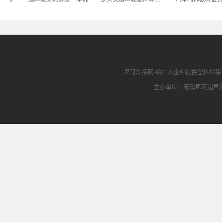
尼可焊接网
-给广大企业提供
塑料焊接
主办单位：无锡尼可超声