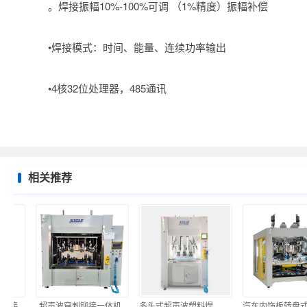
。焊接振幅10%-100%可调 （1%精度）振幅补偿
•焊接模式：时间、能量、连续功率输出
•4核32位处理器，485通讯
相关推荐
焊接
超声波穿刺铆接一体机
多头式超声波塑料焊接机