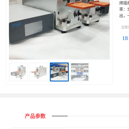
焊接
率：3
出，
温馨
18
产品参数