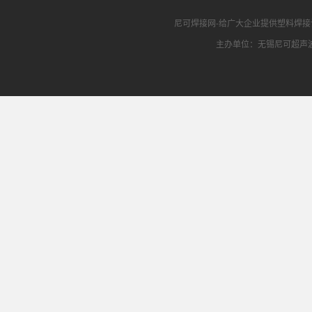
尼可焊接网
-给广大企业提供
塑料焊接
主办单位：无锡尼可超声