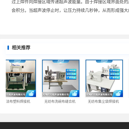
过上焊件向焊接区域传递超声波能量。由于焊接区域界面处的
会积分。当超声波停止时，让压力持续几秒钟，从而形成强大
相关推荐
百洁布塑料焊接机
无纺布洗碗布缝合机
无纺布集尘袋焊接机