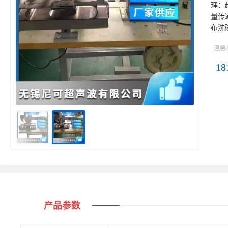
理：
量传
布洗
温馨
18
产品参数