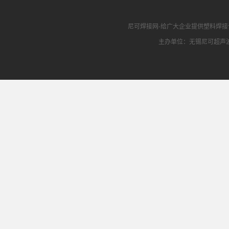
尼可焊接网
-给广大企业提供
塑料焊接
主办单位：无锡尼可超声