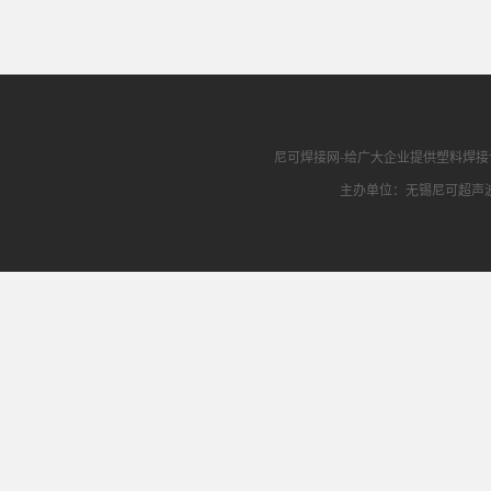
尼可焊接网
-给广大企业提供
塑料焊接
主办单位：无锡尼可超声