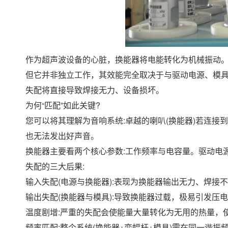
作为超声波设备的心脏，换能器将电能转化为机械振动
但它并非独立工作，其效能完全取决于与驱动电源、模
失配将直接导致焊接无力、设备损坏。
为何“匹配”如此关键?
您可以将其理解为音响系统:卓越的喇叭(换能器)若连接到
也无法发出好声音。
换能器主要看两个核心参数:工作频率与电容量。驱动电
失配的三大后果:
输入失配(电源与换能器):表现为换能器输出无力、焊接
输出失配(换能器与模具):导致换能器过载，极易引发压
温度剧增:严重的失配会使能量大量转化为无用的热量，
频率匹配:整个系统(换能器+变幅杆+模具)需在同一谐振