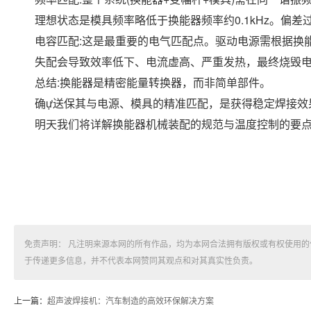
理想状态是模具频率略低于换能器频率约0.1kHz。偏
电容匹配:这是最重要的电气匹配点。驱动电源需根据换
失配会导致效率低下、电流虚高、严重发热，最终烧毁
总结:换能器是精密能量转换器，而非简单部件。
确ự送保其与电源、模具的精准匹配，是获得稳定焊接效
明天我们将详解换能器机械装配的规范与温度控制的要
免责声明： 凡注明来源本网的所有作品，均为本网合法拥有版权或有权使用
于传递更多信息，并不代表本网赞同其观点和对其真实性负责。
上一篇：
超声波焊接机：汽车制造的高效环保解决方案