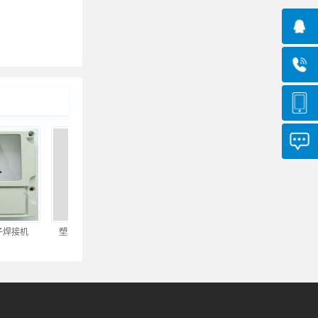
焊接机
塑料煤气表壳焊接机
成人塑胶用品焊接机
多头超声波塑