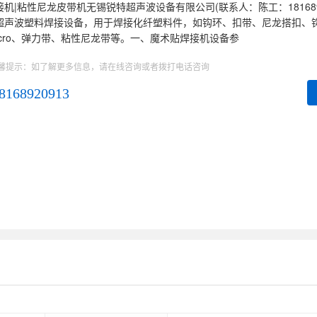
接机|粘性尼龙皮带机无锡锐特超声波设备有限公司(联系人：陈工：1816892
超声波塑料焊接设备，用于焊接化纤塑料件，如钩环、扣带、尼龙搭扣、
elcro、弹力带、粘性尼龙带等。一、魔术贴焊接机设备参
馨提示：如了解更多信息，请在线咨询或者拨打电话咨询
8168920913