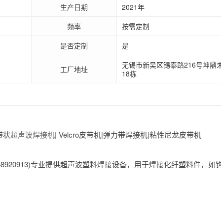
生产日期
2021年
频率
按需定制
是否定制
是
无锡市新吴区锡泰路216号坤鼎
工厂地址
18栋
|带状
超声波焊接机
| Velcro皮带机|弹力带焊接机|粘性尼龙皮带机
920913)专业提供超声波塑料焊接设备，用于焊接化纤塑料件，如