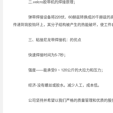
二.velcro胶带机的焊接原理；
弹带焊接设备将220伏、60赫兹转换成20千赫兹
传递到背胶钩环上，其分子结构被产生的热能破坏，使工件
三、粘接尼龙带焊接机：的优点
快速焊接时间为5-7秒；
强度——能承受0 ~ 120公斤的大拉力和压力；
经济-没有螺丝或胶水。减少人工，成本低。
公司坚持并希望以我们严格的质量管理和优质的服务