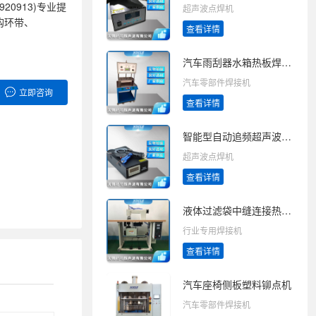
0913)专业提
超声波点焊机
钩环带、
查看详情
汽车雨刮器水箱热板焊接机
汽车零部件焊接机
立即咨询
查看详情
智能型自动追频超声波手提点焊机
超声波点焊机
查看详情
液体过滤袋中缝连接热熔焊接机
行业专用焊接机
查看详情
汽车座椅侧板塑料铆点机
汽车零部件焊接机