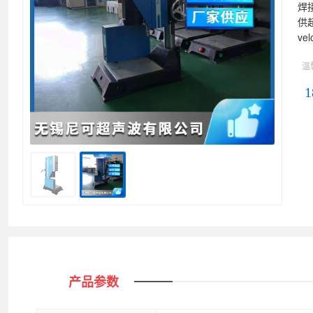
焊
供
v
温
1
产品参数